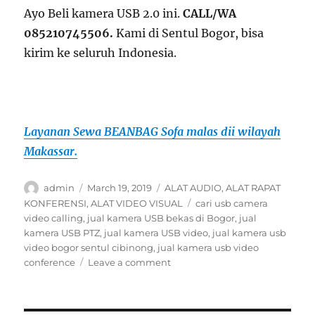
Ayo Beli kamera USB 2.0 ini.
CALL/WA
085210745506.
Kami di Sentul Bogor, bisa
kirim ke seluruh Indonesia.
Layanan Sewa BEANBAG Sofa malas dii wilayah
Makassar.
Author
Posted
Categories
admin
March 19, 2019
ALAT AUDIO
,
ALAT RAPAT
on
Tags
KONFERENSI
,
ALAT VIDEO VISUAL
cari usb camera
video calling
,
jual kamera USB bekas di Bogor
,
jual
kamera USB PTZ
,
jual kamera USB video
,
jual kamera usb
video bogor sentul cibinong
,
jual kamera usb video
on
conference
Leave a comment
JUAL
TEVO-
D1080