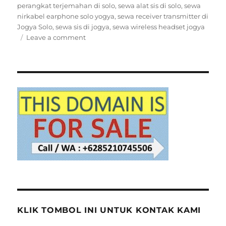
perangkat terjemahan di solo
,
sewa alat sis di solo
,
sewa
nirkabel earphone solo yogya
,
sewa receiver transmitter di
Jogya Solo
,
sewa sis di jogya
,
sewa wireless headset jogya
on
Leave a comment
SEWA
ALAT
RECEIVER
SIS
SIMULTAN
DI
YOGYA
SOLO
KLIK TOMBOL INI UNTUK KONTAK KAMI