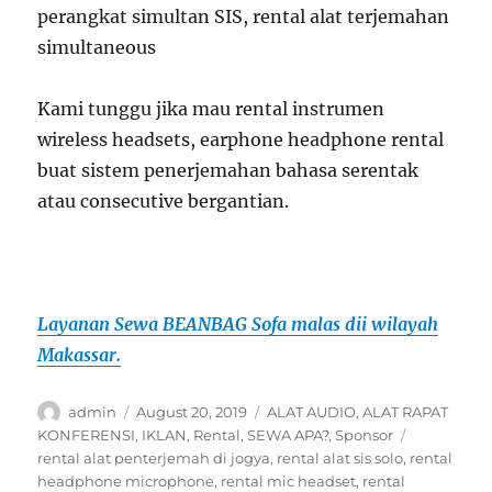
perangkat simultan SIS, rental alat terjemahan
simultaneous
Kami tunggu jika mau rental instrumen
wireless headsets, earphone headphone rental
buat sistem penerjemahan bahasa serentak
atau consecutive bergantian.
Layanan Sewa BEANBAG Sofa malas dii wilayah
Makassar.
Author
Posted
Categories
admin
August 20, 2019
ALAT AUDIO
,
ALAT RAPAT
on
Tags
KONFERENSI
,
IKLAN
,
Rental
,
SEWA APA?
,
Sponsor
rental alat penterjemah di jogya
,
rental alat sis solo
,
rental
headphone microphone
,
rental mic headset
,
rental