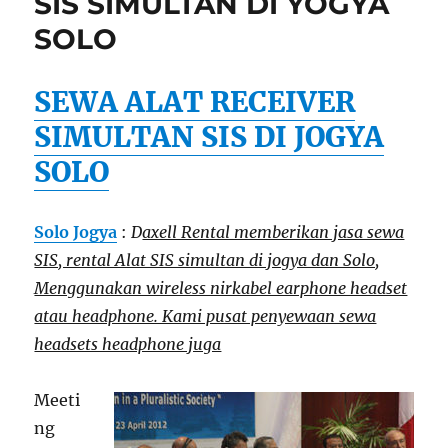
SIS SIMULTAN DI YOGYA
SOLO
SEWA ALAT RECEIVER
SIMULTAN SIS DI JOGYA
SOLO
Solo Jogya
:
D
axell Rental memberikan jasa sewa
SIS, rental Alat SIS simultan di jogya dan Solo,
Menggunakan wireless nirkabel earphone headset
atau headphone. Kami pusat penyewaan sewa
headsets headphone juga
Meeti
ng