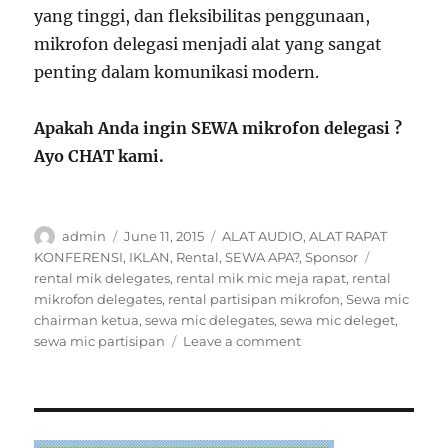
yang tinggi, dan fleksibilitas penggunaan,
mikrofon delegasi menjadi alat yang sangat
penting dalam komunikasi modern.
Apakah Anda ingin SEWA mikrofon delegasi ?
Ayo CHAT kami.
Author
Posted
Categories
admin
June 11, 2015
ALAT AUDIO
,
ALAT RAPAT
on
Tags
KONFERENSI
,
IKLAN
,
Rental
,
SEWA APA?
,
Sponsor
rental mik delegates
,
rental mik mic meja rapat
,
rental
mikrofon delegates
,
rental partisipan mikrofon
,
Sewa mic
chairman ketua
,
sewa mic delegates
,
sewa mic deleget
,
on
sewa mic partisipan
Leave a comment
SEWA
MIC
DELEGATES
BOGOR,
RENTAL