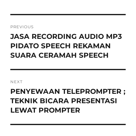
Post
PREVIOUS
navigation
JASA RECORDING AUDIO MP3
Previous
post:
PIDATO SPEECH REKAMAN
SUARA CERAMAH SPEECH
NEXT
PENYEWAAN TELEPROMPTER ;
Next
post:
TEKNIK BICARA PRESENTASI
LEWAT PROMPTER