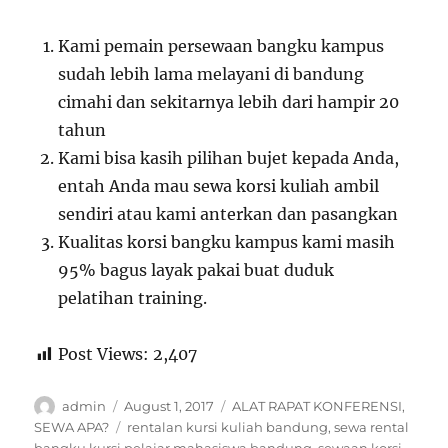
Kami pemain persewaan bangku kampus
sudah lebih lama melayani di bandung
cimahi dan sekitarnya lebih dari hampir 20
tahun
Kami bisa kasih pilihan bujet kepada Anda,
entah Anda mau sewa korsi kuliah ambil
sendiri atau kami anterkan dan pasangkan
Kualitas korsi bangku kampus kami masih
95% bagus layak pakai buat duduk
pelatihan training.
Post Views:
2,407
Author
Posted
Categories
admin
August 1, 2017
ALAT RAPAT KONFERENSI
,
on
Tags
SEWA APA?
rentalan kursi kuliah bandung
,
sewa rental