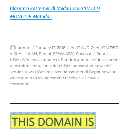
Biasanya kastemer di Medan sewa TV LED
MONITOR Matador.
Author
Posted
Categories
admin
January 12, 2018
ALAT AUDIO
,
ALAT VIDEO
on
Tags
VISUAL
,
IKLAN
,
Rental
,
SEWA APA?
,
Sponsor
Rental
HDMI Wireless extender di Bandung
,
rental Video sender
transmitter
,
rentalan video HDMI transmitter
,
sewa AV
sender
,
sewa HDMI receiver transmitter di Bogor
,
sewaan
video audio HDMI transmiter receiver
Leave a
on
comment
Sewa
AV
transmitter
&
HDMI
wireless
receiver