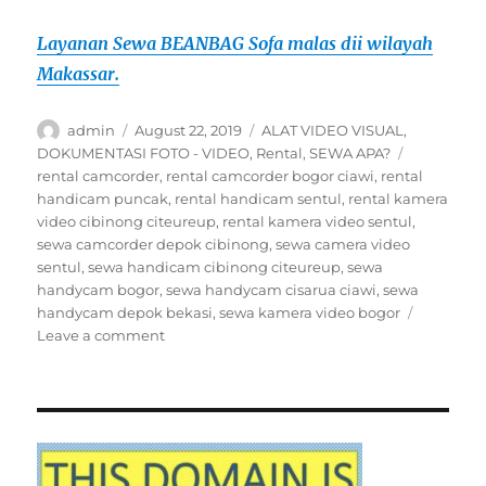
Layanan Sewa BEANBAG Sofa malas dii wilayah
Makassar.
Author
Posted
Categories
admin
August 22, 2019
ALAT VIDEO VISUAL
,
on
Tags
DOKUMENTASI FOTO - VIDEO
,
Rental
,
SEWA APA?
rental camcorder
,
rental camcorder bogor ciawi
,
rental
handicam puncak
,
rental handicam sentul
,
rental kamera
video cibinong citeureup
,
rental kamera video sentul
,
sewa camcorder depok cibinong
,
sewa camera video
sentul
,
sewa handicam cibinong citeureup
,
sewa
handycam bogor
,
sewa handycam cisarua ciawi
,
sewa
handycam depok bekasi
,
sewa kamera video bogor
on
Leave a comment
SEWA
HANDYCAM
DI
BOGOR