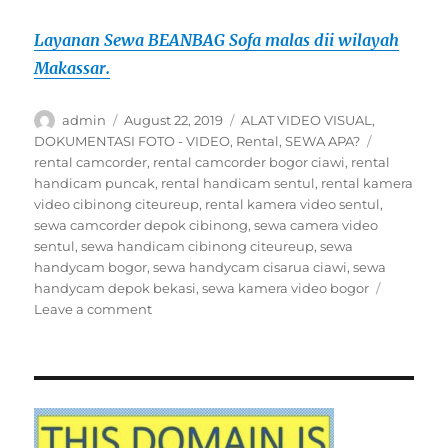
Layanan Sewa BEANBAG Sofa malas dii wilayah
Makassar.
Author
Posted
Categories
admin
August 22, 2019
ALAT VIDEO VISUAL
,
on
Tags
DOKUMENTASI FOTO - VIDEO
,
Rental
,
SEWA APA?
rental camcorder
,
rental camcorder bogor ciawi
,
rental
handicam puncak
,
rental handicam sentul
,
rental kamera
video cibinong citeureup
,
rental kamera video sentul
,
sewa camcorder depok cibinong
,
sewa camera video
sentul
,
sewa handicam cibinong citeureup
,
sewa
handycam bogor
,
sewa handycam cisarua ciawi
,
sewa
handycam depok bekasi
,
sewa kamera video bogor
on
Leave a comment
SEWA
HANDYCAM
DI
BOGOR